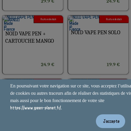
29.9 €
24.9 €
Rupture de stock
Rupture de stock
NOID VAPE PEN SOLO
NOID VAPE PEN +
CARTOUCHE MANGO
24.9 €
19.9 €
Rupture de stock
Rupture de stock
En poursuivant votre navigation sur ce site, vous acceptez l’utilis
de cookies ou autres traceurs afin de réaliser des statistiques de vis
POCKEX 1500MAH
POCKEX 1500MAH
mais aussi pour le bon fonctionnement de votre site
METAL
NOIR
https://www.green-planet.fr/
.
J'accepte
26 €
26 €