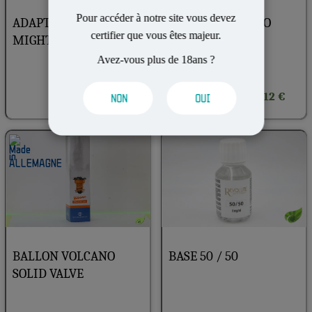
Pour accéder à notre site vous devez
ADAPTATEUR BANG
BALLON VOLCANO
certifier que vous êtes majeur.
MIGHT CRAFTY
EASY VAL
Avez-vous plus de 18ans ?
15.9 €
12 €
NON
OUI
BALLON VOLCANO
BASE 50 / 50
SOLID VALVE